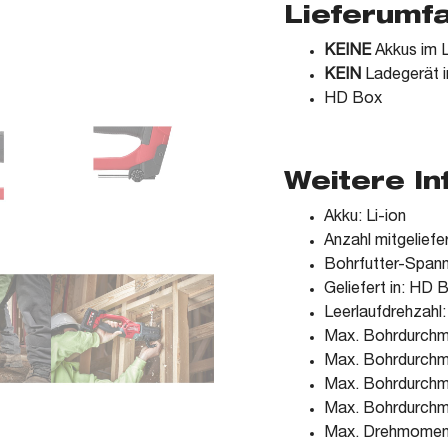
Lieferumf
KEINE
Akkus im L
KEIN
Ladegerät i
HD Box
Weitere I
Akku: Li-ion
Anzahl mitgeliefe
Bohrfutter-Span
Geliefert in: HD 
Leerlaufdrehzahl:
Max. Bohrdurchm
Max. Bohrdurchm
Max. Bohrdurchme
Max. Bohrdurchme
Max. Drehmomen