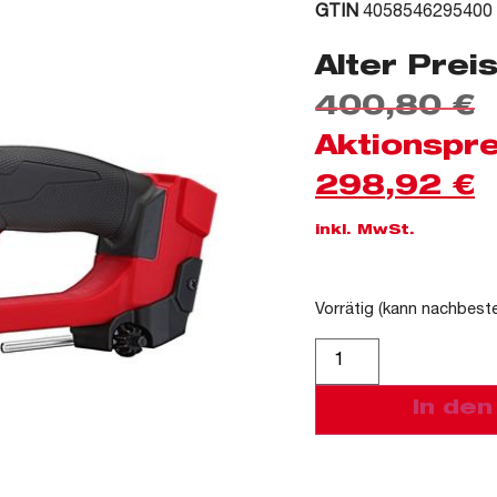
GTIN
4058546295400
Alter Preis
400,80
€
Aktionspre
298,92
€
inkl. MwSt.
Vorrätig (kann nachbeste
Alternative:
In de