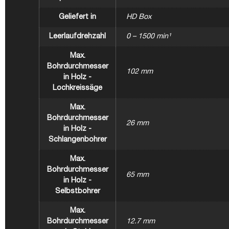
Geliefert in
HD Box
Leerlaufdrehzahl
0 – 1500 min¹
Max.
Bohrdurchmesser
102 mm
in Holz -
Lochkreissäge
Max.
Bohrdurchmesser
26 mm
in Holz -
Schlangenbohrer
Max.
Bohrdurchmesser
65 mm
in Holz -
Selbstbohrer
Max.
Bohrdurchmesser
12.7 mm