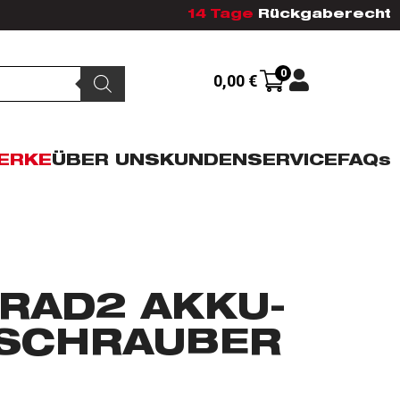
14 Tage
Rückgaberecht
0
0,00
€
ERKE
ÜBER UNS
KUNDENSERVICE
FAQs
RAD2 AKKU-
SCHRAUBER