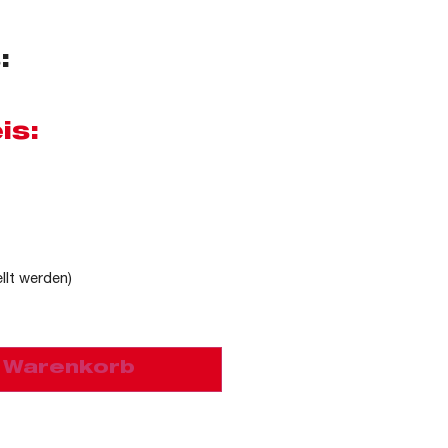
:
is:
llt werden)
n Warenkorb