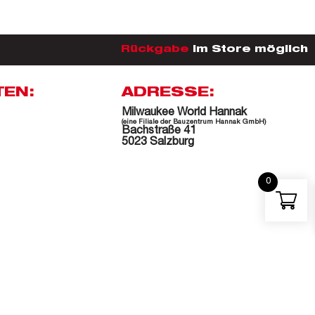
Rückgabe
im Store möglich
TEN:
ADRESSE:
Milwaukee World Hannak
(eine Filiale der Bauzentrum Hannak GmbH)
Bachstraße 41
5023 Salzburg
0