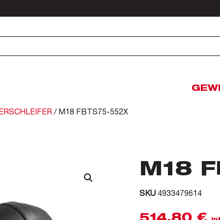
GEW
ERSCHLEIFER
/ M18 FBTS75-552X
M18 F
SKU
4933479614
514,80
€