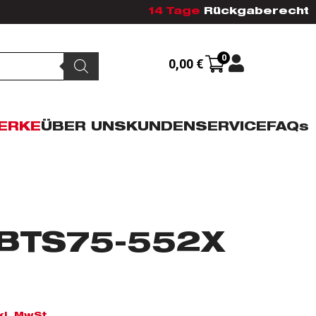
14 Tage
Rückgaberecht
0
0,00
€
ERKE
ÜBER UNS
KUNDENSERVICE
FAQs
BTS75-552X