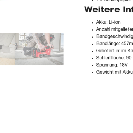
1 x Schleifpapier
Weitere I
Akku: Li-ion
Anzahl mitgeliefe
Bandgeschwindigk
Bandlänge: 457
Geliefert in: im K
Schleiffläche: 9
Spannung: 18V
Gewicht mit Akku