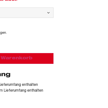
kl. MwSt.
agen.
n Warenkorb
ang
ieferumfang enthalten
m Lieferumfang enthalten