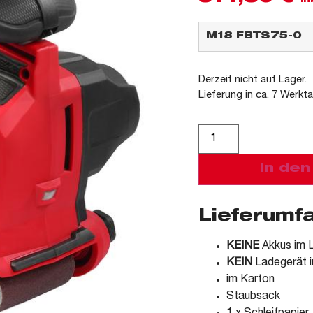
in
Derzeit nicht auf Lager.
Lieferung in ca. 7 Werkt
Alternative:
In de
Lieferumf
KEINE
Akkus im L
KEIN
Ladegerät i
im Karton
Staubsack