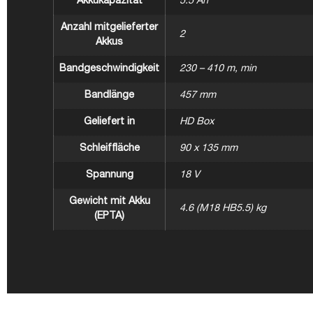
Akkukapazität
5.5 Ah
Anzahl mitgelieferter
2
Akkus
Bandgeschwindigkeit
230 – 410 m, min
Bandlänge
457 mm
Geliefert in
HD Box
Schleiffläche
90 x 135 mm
Spannung
18 V
Gewicht mit Akku
4.6 (M18 HB5.5) kg
(EPTA)