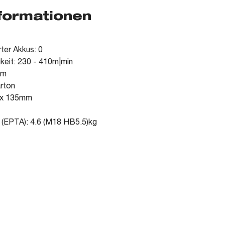
nformationen
rter Akkus: 0
eit: 230 - 410m|min
mm
arton
0 x 135mm
 (EPTA): 4.6 (M18 HB5.5)kg