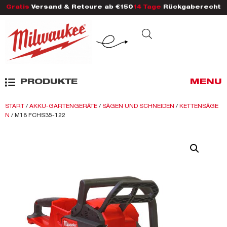
Gratis
Versand & Retoure ab €150
14 Tage
Rückgaberecht
PRODUKTE
MENU
START
/
AKKU-GARTENGERÄTE
/
SÄGEN UND SCHNEIDEN
/
KETTENSÄGE
N
/ M18 FCHS35-122