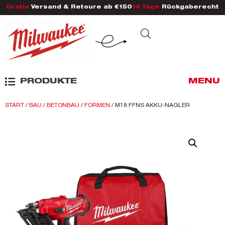
Gratis
Versand & Retoure ab €150
14 Tage
Rückgaberecht
PRODUKTE
MENU
START
/
BAU
/
BETONBAU
/
FORMEN
/ M18 FFNS AKKU-NAGLER