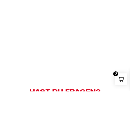
0
HAST DU FRAGEN?
Kundensupport:
+43 676 83658500
Whatsapp:
+43 676 83658500
E-Mail:
milwaukee@bauzentrum.at