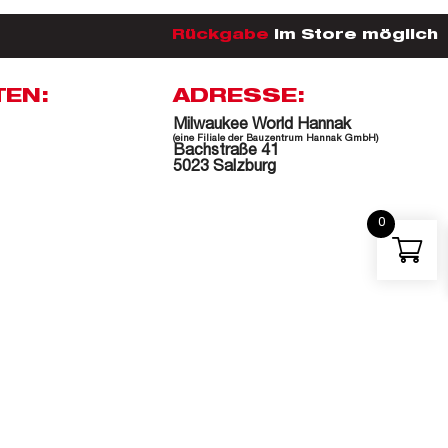
Rückgabe
im Store möglich
TEN:
ADRESSE:
Milwaukee World Hannak
(eine Filiale der Bauzentrum Hannak GmbH)
Bachstraße 41
5023 Salzburg
0