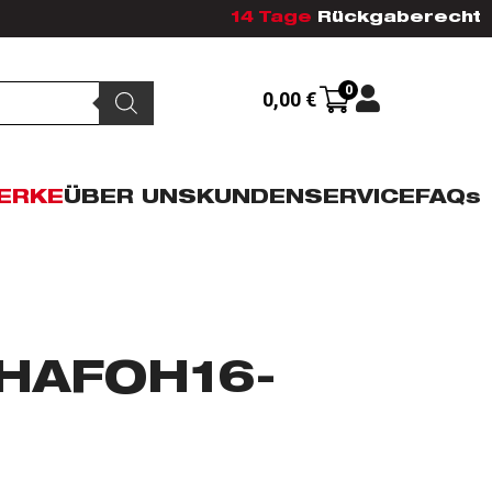
14 Tage
Rückgaberecht
0
0,00
€
ERKE
ÜBER UNS
KUNDENSERVICE
FAQs
HAFOH16-