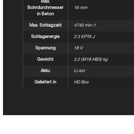
Max.
Bohrdurchmesser
16 mm
in Beton
Max. Schlagzahl
4740 min-1
Schlagenergie
2.3 EPTA J
Spannung
18 V
Gewicht
3.2 (M18 HB3) kg
Akku
Li-ion
Geliefert in
HD Box