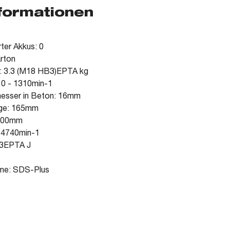
nformationen
rter Akkus: 0
arton
u: 3.3 (M18 HB3)EPTA kg
 0 - 1310min-1
esser in Beton: 16mm
nge: 165mm
 100mm
 4740min-1
.3EPTA J
me: SDS-Plus