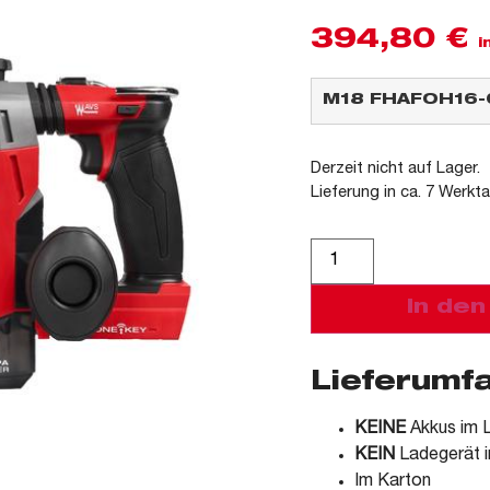
394,80
€
i
Derzeit nicht auf Lager.
Lieferung in ca. 7 Werkt
Alternative:
In de
Lieferumf
KEINE
Akkus im L
KEIN
Ladegerät i
Im Karton