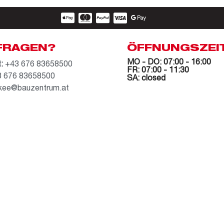
FRAGEN?
ÖFFNUNGSZEI
MO - DO: 07:00 - 16:00
:
+43 676 83658500
FR: 07:00 - 11:30
 676 83658500
SA: closed
kee@bauzentrum.at
AGB
Datenschutz
Impressum