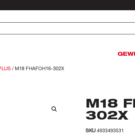
GEW
PLUS
/ M18 FHAFOH16-302X
M18 F
302X
SKU
4933493531