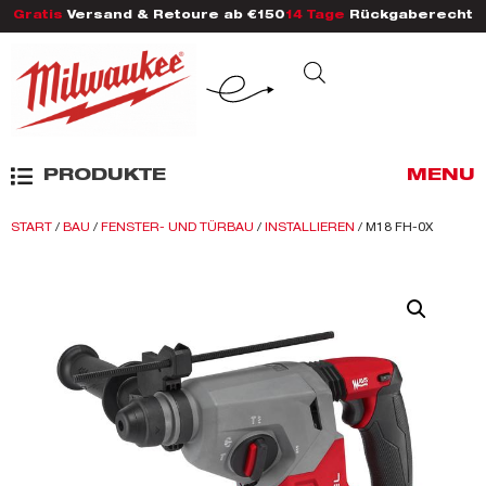
Gratis
Versand & Retoure ab €150
14 Tage
Rückgaberecht
PRODUKTE
MENU
START
/
BAU
/
FENSTER- UND TÜRBAU
/
INSTALLIEREN
/ M18 FH-0X