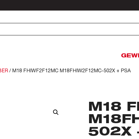
GEW
BER
/ M18 FHIWF2F12MC M18FHIW2F12MC-502X + PSA
M18 
M18F
502X 