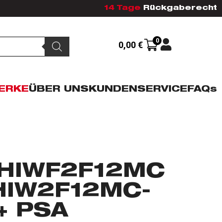
14 Tage
Rückgaberecht
0
0,00
€
ERKE
ÜBER UNS
KUNDENSERVICE
FAQs
FHIWF2F12MC
HIW2F12MC-
+ PSA