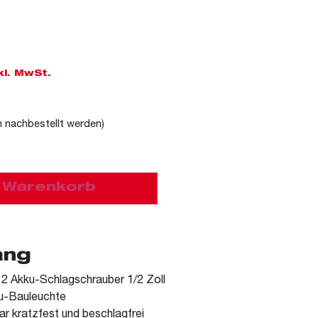
kl. MwSt.
n nachbestellt werden)
n Warenkorb
ang
 Akku-Schlagschrauber 1/2 Zoll
u-Bauleuchte
lar kratzfest und beschlagfrei