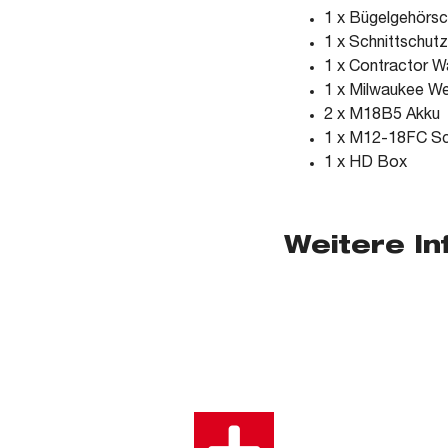
1 x Bügelgehörsc
1 x Schnittschut
1 x Contractor W
1 x Milwaukee W
2 x M18B5 Akku
1 x M12-18FC Sc
1 x HD Box
Weitere I