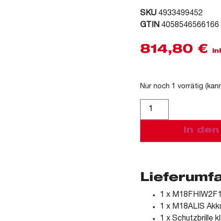
SKU
4933499452
GTIN
4058546566166
814,80
€
in
Nur noch 1 vorrätig (kan
Alternative:
In de
Lieferumf
1 x M18FHIW2F12
1 x M18ALIS Akk
1 x Schutzbrille k