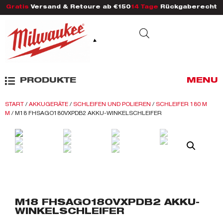
Gratis
Versand & Retoure ab €150
14 Tage
Rückgaberecht
PRODUKTE
MENU
START
/
AKKUGERÄTE
/
SCHLEIFEN UND POLIEREN
/
SCHLEIFER 180 M
M
/ M18 FHSAGO180VXPDB2 AKKU-WINKELSCHLEIFER
M18 FHSAGO180VXPDB2 AKKU-
WINKELSCHLEIFER