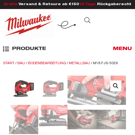
Gratis
Versand & Retoure ab €150
14 Tage
Rückgaberecht
PRODUKTE
MENU
START
/
BAU
/
BODENBEARBEITUNG
/
METALLBAU
/ M18 FJS-502X