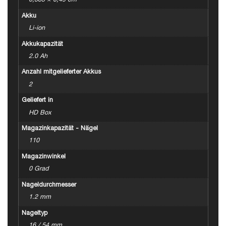
0,385 × 0,49 cm
Akku
Li-ion
Akkukapazität
2.0 Ah
Anzahl mitgelieferter Akkus
2
Geliefert in
HD Box
Magazinkapazität - Nägel
110
Magazinwinkel
0 Grad
Nageldurchmesser
1.2 mm
Nageltyp
16 / 54 mm