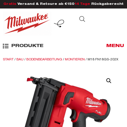
Gratis
Versand & Retoure ab €150
14 Tage
Rückgaberecht
PRODUKTE
MENU
START
/
BAU
/
BODENBEARBEITUNG
/
MONTIEREN
/ M18 FN18GS-202X