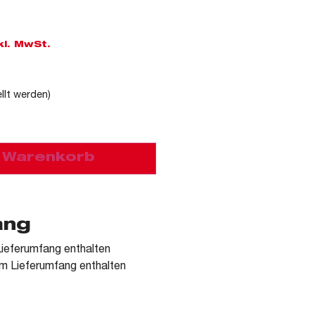
kl. MwSt.
llt werden)
n Warenkorb
ang
ieferumfang enthalten
m Lieferumfang enthalten