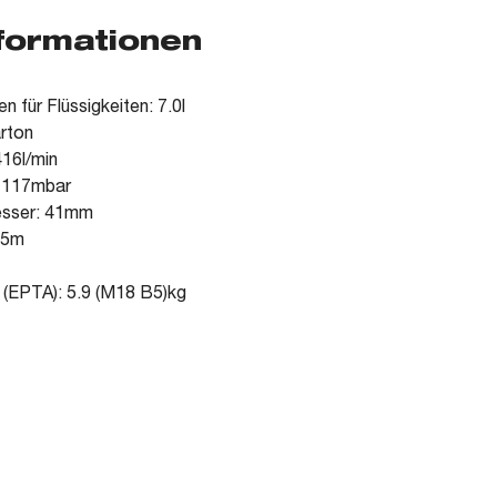
nformationen
für Flüssigkeiten: 7.0l
arton
416l/min
: 117mbar
esser: 41mm
.5m
 (EPTA): 5.9 (M18 B5)kg