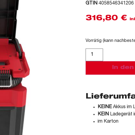
GTIN
4058546341206
316,80
€
in
Vorrätig (kann nachbeste
Alternative:
In de
Lieferumf
KEINE
Akkus im L
KEIN
Ladegerät i
im Karton