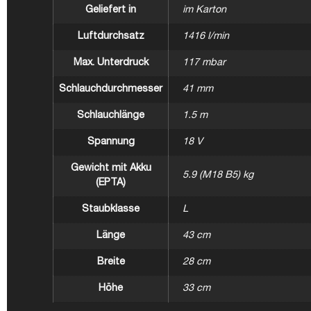
Geliefert in
im Karton
Luftdurchsatz
1416 l/min
Max. Unterdruck
117 mbar
Schlauchdurchmesser
41 mm
Schlauchlänge
1.5 m
Spannung
18 V
Gewicht mit Akku
5.9 (M18 B5) kg
(EPTA)
Staubklasse
L
Länge
43 cm
Breite
28 cm
Höhe
33 cm