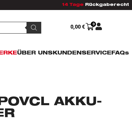
14 Tage
Rückgaberecht
0
0,00
€
ERKE
ÜBER UNS
KUNDENSERVICE
FAQs
POVCL AKKU-
ER