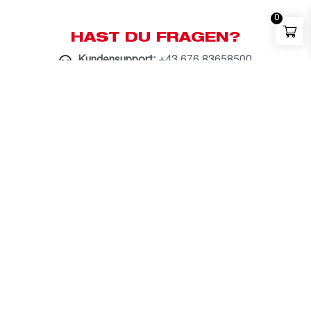
0
HAST DU FRAGEN?
Kundensupport:
+43 676 83658500
Whatsapp:
+43 676 83658500
E-Mail:
milwaukee@bauzentrum.at