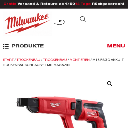
Gratis
Versand & Retoure ab €150
14 Tage
Rückgaberecht
PRODUKTE
MENU
START
/
TROCKENBAU
/
TROCKENBAU
/
MONTIEREN
/ M18 FSGC AKKU-T
ROCKENBAUSCHRAUBER MIT MAGAZIN