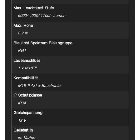
Max. Leuchtkraft Stufe
6000/ 4000/ 1700/- Lumen
Max. Höhe
2.2 m
Blaulicht Spektrum Risikogruppe
RG1
Ladeanschluss
1 x M18™
Kompatibilität
M18™ Akku-Baustrahler
IP Schutzklasse
IP34
Gleichspannung
18 V
Geliefert in
im Karton