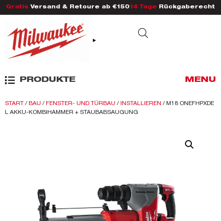
Gratis
Versand & Retoure ab €150
14 Tage
Rückgaberecht
PRODUKTE
MENU
START
/
BAU
/
FENSTER- UND TÜRBAU
/
INSTALLIEREN
/ M18 ONEFHPXDE
L AKKU-KOMBIHAMMER + STAUBABSAUGUNG