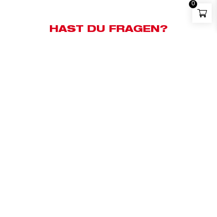
0
HAST DU FRAGEN?
Kundensupport:
+43 676 83658500
Whatsapp:
+43 676 83658500
E-Mail:
milwaukee@bauzentrum.at