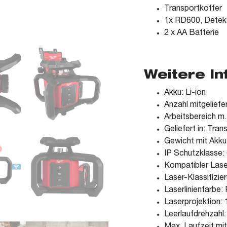
Transportkoffer
1x RD600, Dete
2 x AA Batterie
Weitere I
Akku: Li-ion
Anzahl mitgeliefe
Arbeitsbereich m
Geliefert in: Tran
Gewicht mit Akku
IP Schutzklasse:
Kompatibler Las
Laser-Klassifizie
Laserlinienfarbe:
Laserprojektion: 
Leerlaufdrehzahl