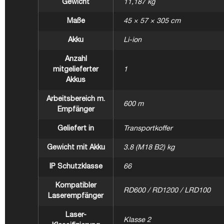
Gewicht
11,187 kg
Maße
45 × 57 × 305 cm
Akku
Li-ion
Anzahl
mitgelieferter
1
Akkus
Arbeitsbereich m.
600 m
Empfänger
Geliefert in
Transportkoffer
Gewicht mit Akku
3.8 (M18 B2) kg
IP Schutzklasse
66
Kompatibler
RD600 / RD1200 / LRD100
Laserempfänger
Laser-
Klasse 2