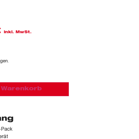
€
inkl. MwSt.
agen.
n Warenkorb
ang
-Pack
erät