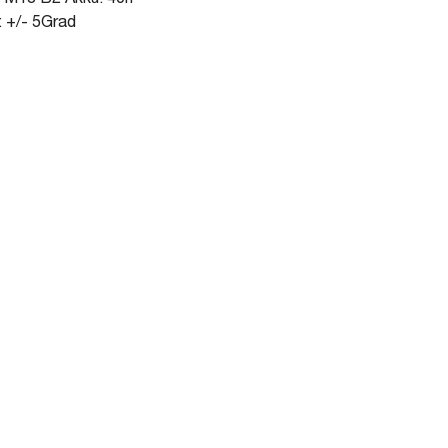
t M18 B2 Akku: 40h
g: +/- 5Grad