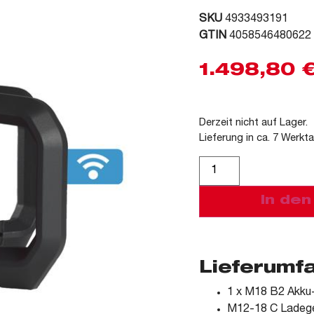
SKU
4933493191
GTIN
4058546480622
1.498,80
Derzeit nicht auf Lager.
Lieferung in ca. 7 Werkt
Alternative:
In de
Lieferumf
1 x M18 B2 Akku
M12-18 C Ladeg