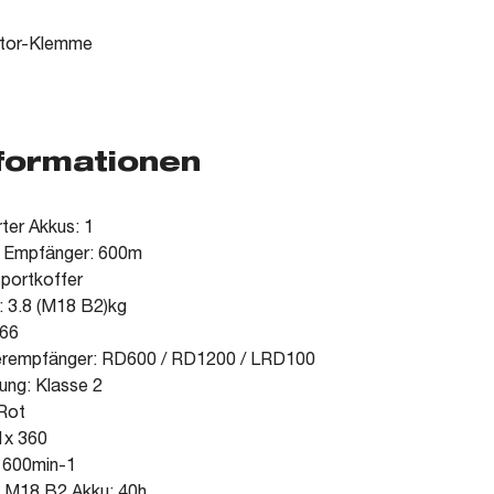
ktor-Klemme
nformationen
rter Akkus: 1
. Empfänger: 600m
sportkoffer
: 3.8 (M18 B2)kg
 66
erempfänger: RD600 / RD1200 / LRD100
rung: Klasse 2
 Rot
1x 360
: 600min-1