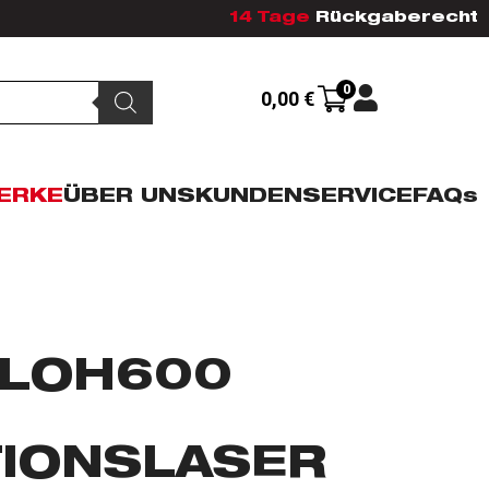
14 Tage
Rückgaberecht
0
0,00
€
ERKE
ÜBER UNS
KUNDENSERVICE
FAQs
RLOH600
TIONSLASER