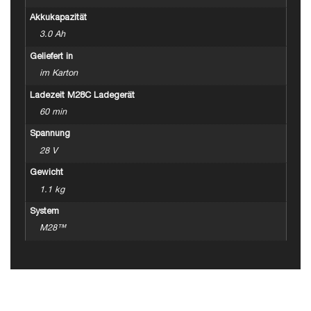
Akkukapazität
3.0 Ah
Geliefert in
im Karton
Ladezeit M28C Ladegerät
60 min
Spannung
28 V
Gewicht
1.1 kg
System
M28™