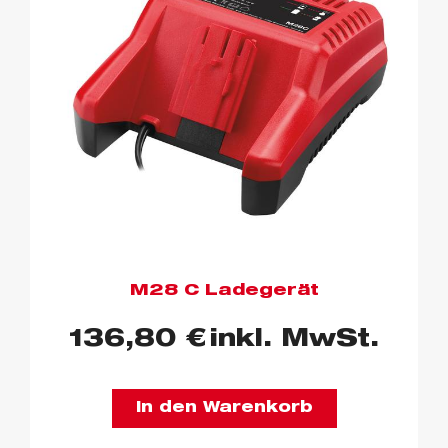
M28 C Ladegerät
136,80
€
inkl. MwSt.
In den Warenkorb