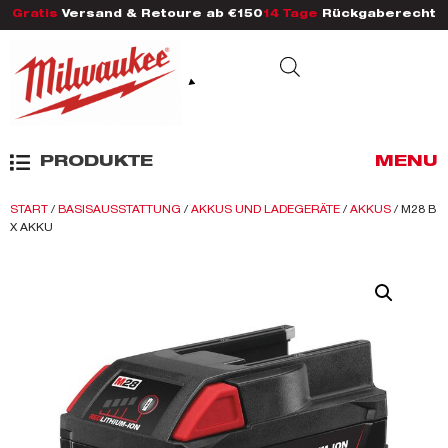
Gratis
Versand & Retoure ab €150
14 Tage
Rückgaberecht
PRODUKTE
MENU
START
/
BASISAUSSTATTUNG
/
AKKUS UND LADEGERÄTE
/
AKKUS
/ M28 B
X AKKU