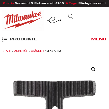
Gratis
Versand & Retoure ab €150
14 Tage
Rückgaberecht
PRODUKTE
MENU
START
/
ZUBEHÖR
/
STÄNDER
/ MPS-A-RJ