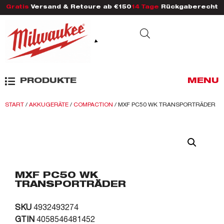
Gratis
Versand & Retoure ab €150
14 Tage
Rückgaberecht
PRODUKTE
MENU
START
/
AKKUGERÄTE
/
COMPACTION
/ MXF PC50 WK TRANSPORTRÄDER
MXF PC50 WK
TRANSPORTRÄDER
SKU
4932493274
GTIN
4058546481452