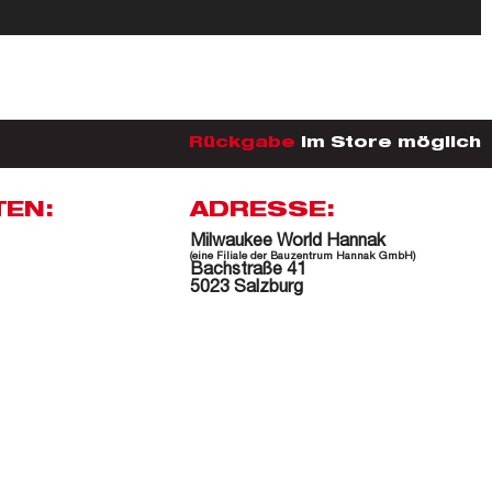
Rückgabe
im Store möglich
TEN:
ADRESSE:
Milwaukee World Hannak
(eine Filiale der Bauzentrum Hannak GmbH)
Bachstraße 41
5023 Salzburg