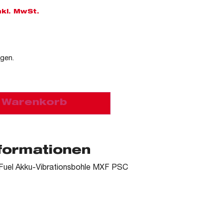
nkl. MwSt.
agen.
n Warenkorb
nformationen
 Fuel Akku-Vibrationsbohle MXF PSC