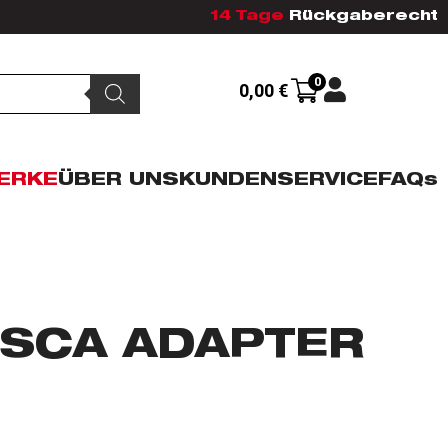
14 Tage
Rückgaberecht
0
0,00
€
ERKE
ÜBER UNS
KUNDENSERVICE
FAQs
PSCA ADAPTER