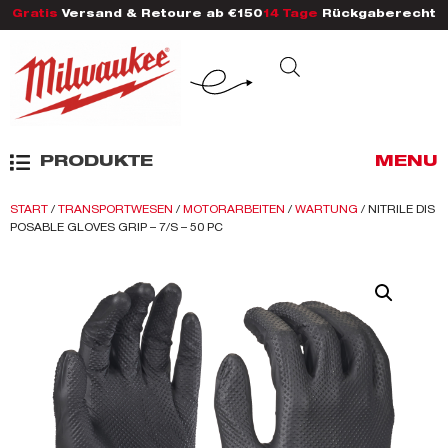
Gratis
Versand & Retoure ab €150
14 Tage
Rückgaberecht
PRODUKTE
MENU
START
/
TRANSPORTWESEN
/
MOTORARBEITEN
/
WARTUNG
/ NITRILE DIS
POSABLE GLOVES GRIP – 7/S – 50 PC