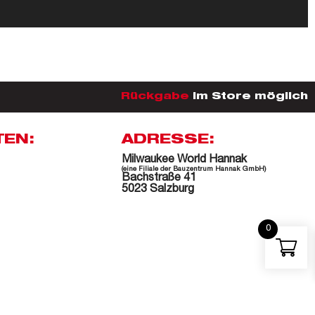
Rückgabe
im Store möglich
TEN:
ADRESSE:
Milwaukee World Hannak
(eine Filiale der Bauzentrum Hannak GmbH)
Bachstraße 41
5023 Salzburg
0