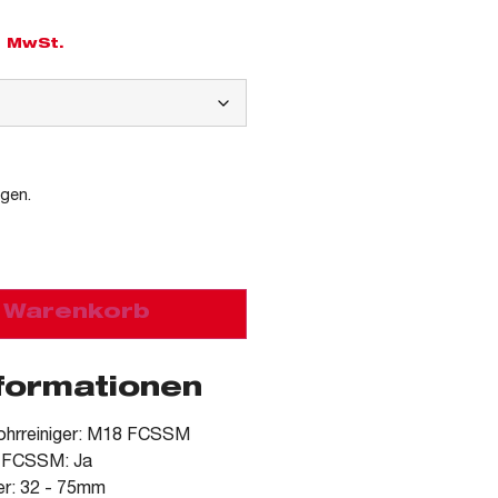
l. MwSt.
agen.
n Warenkorb
nformationen
Rohrreiniger: M18 FCSSM
8 FCSSM: Ja
r: 32 - 75mm