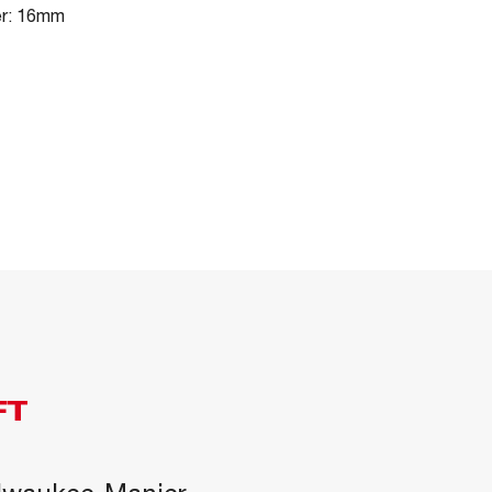
er: 16mm
FT