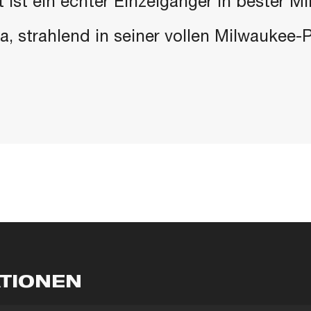
 ist ein echter Einzelgänger in bester M
 da, strahlend in seiner vollen Milwaukee
ATIONEN