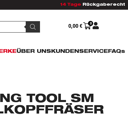
14 Tage
Rückgaberecht
0
0,00
€
ERKE
ÜBER UNS
KUNDENSERVICE
FAQs
ING TOOL SM
LKOPFFRÄSER