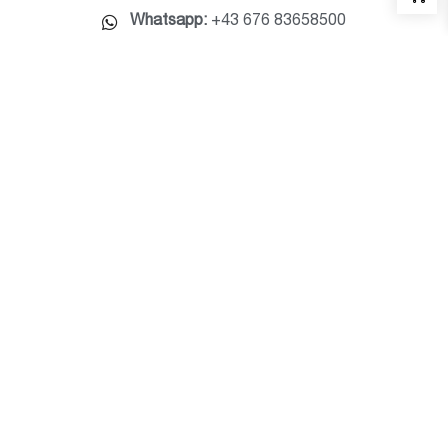
Whatsapp:
+43 676 83658500
E-Mail:
milwaukee@bauzentrum.at