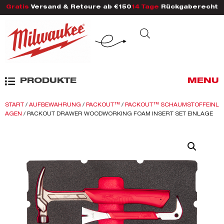
Gratis
Versand & Retoure ab €150
14 Tage
Rückgaberecht
PRODUKTE
MENU
START
/
AUFBEWAHRUNG
/
PACKOUT™
/
PACKOUT™ SCHAUMSTOFFEINL
AGEN
/ PACKOUT DRAWER WOODWORKING FOAM INSERT SET EINLAGE