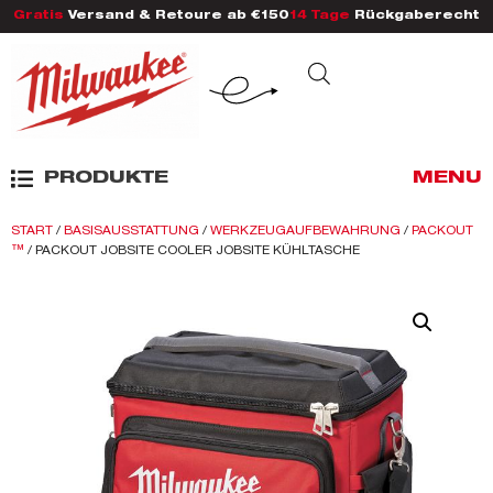
Gratis
Versand & Retoure ab €150
14 Tage
Rückgaberecht
PRODUKTE
MENU
START
/
BASISAUSSTATTUNG
/
WERKZEUGAUFBEWAHRUNG
/
PACKOUT
™
/ PACKOUT JOBSITE COOLER JOBSITE KÜHLTASCHE