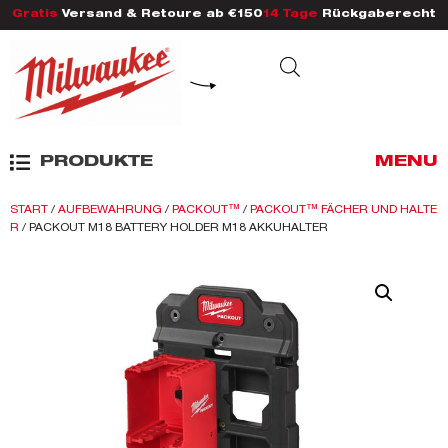
Gratis
Versand & Retoure ab €150
14 Tage
Rückgaberecht
PRODUKTE
MENU
START
/
AUFBEWAHRUNG
/
PACKOUT™
/
PACKOUT™ FÄCHER UND HALTE
R
/ PACKOUT M18 BATTERY HOLDER M18 AKKUHALTER