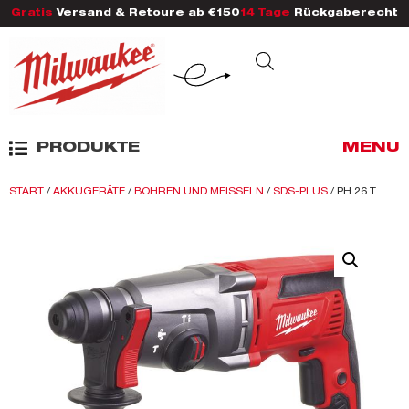
Gratis
Versand & Retoure ab €150
14 Tage
Rückgaberecht
PRODUKTE
MENU
START
/
AKKUGERÄTE
/
BOHREN UND MEISSELN
/
SDS-PLUS
/ PH 26 T