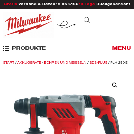
Gratis
Versand & Retoure ab €150
14 Tage
Rückgaberecht
PRODUKTE
MENU
START
/
AKKUGERÄTE
/
BOHREN UND MEISSELN
/
SDS-PLUS
/ PLH 28 XE