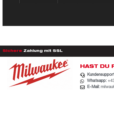
Sichere
Zahlung mit SSL
HAST DU 
Kundensupport
Whatsapp:
+43
E-Mail:
milwau