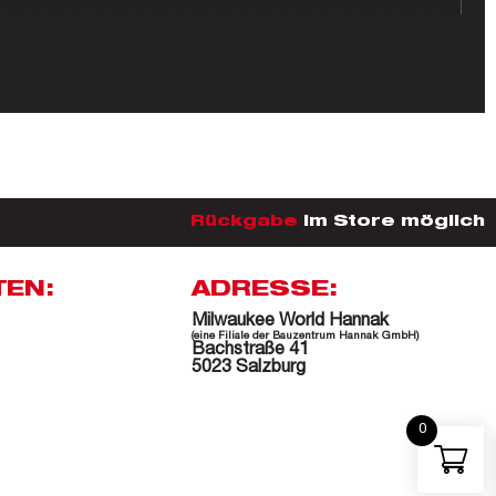
Rückgabe
im Store möglich
TEN:
ADRESSE:
Milwaukee World Hannak
(eine Filiale der Bauzentrum Hannak GmbH)
Bachstraße 41
5023 Salzburg
0