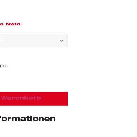
kl. MwSt.
agen.
n Warenkorb
nformationen