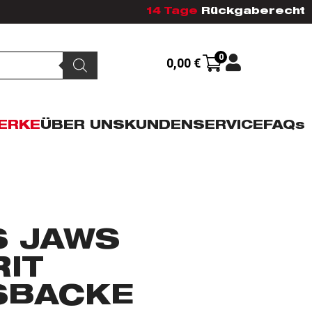
14 Tage
Rückgaberecht
0
0,00
€
ERKE
ÜBER UNS
KUNDENSERVICE
FAQs
S JAWS
IT
SBACKE