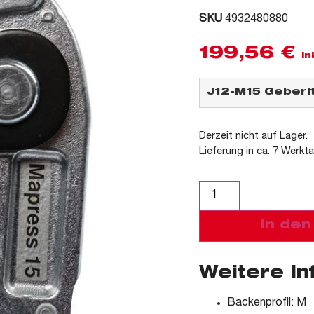
SKU
4932480880
199,56
€
in
Derzeit nicht auf Lager.
Lieferung in ca. 7 Werkt
Alternative:
In de
Weitere I
Backenprofil: M