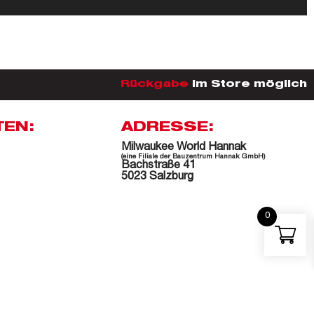
Rückgabe
im Store möglich
TEN:
ADRESSE:
Milwaukee World Hannak
(eine Filiale der Bauzentrum Hannak GmbH)
Bachstraße 41
5023 Salzburg
0