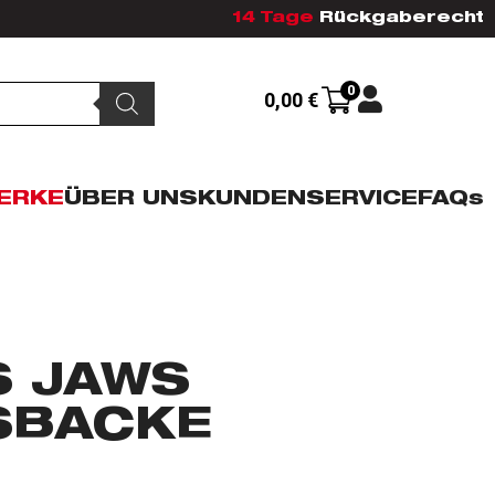
14 Tage
Rückgaberecht
0
0,00
€
ERKE
ÜBER UNS
KUNDENSERVICE
FAQs
S JAWS
SBACKE