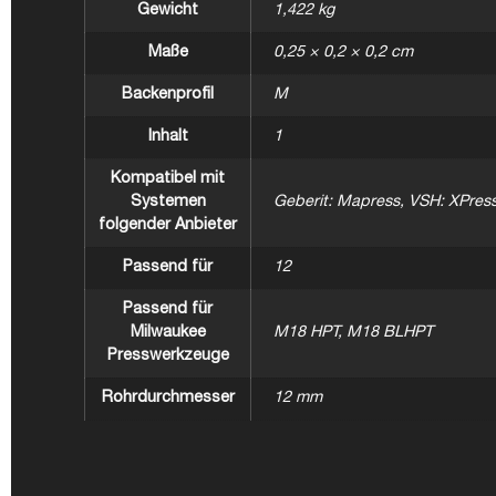
Gewicht
1,422 kg
Maße
0,25 × 0,2 × 0,2 cm
Backenprofil
M
Inhalt
1
Kompatibel mit
Systemen
Geberit: Mapress, VSH: XPress,
folgender Anbieter
Passend für
12
Passend für
Milwaukee
M18 HPT, M18 BLHPT
Presswerkzeuge
Rohrdurchmesser
12 mm