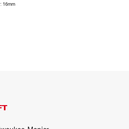
r: 16mm
FT