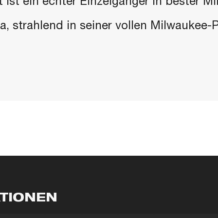
 ist ein echter Einzelgänger in bester M
 da, strahlend in seiner vollen Milwaukee
ATIONEN