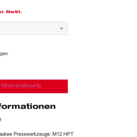
kl. MwSt.
agen.
n Warenkorb
nformationen
z
waukee Presswerkzeuge: M12 HPT