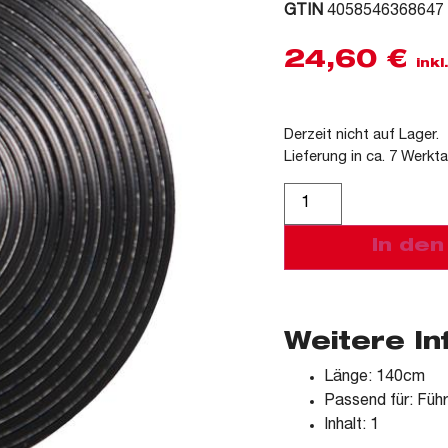
GTIN
4058546368647
24,60
€
ink
Derzeit nicht auf Lager.
Lieferung in ca. 7 Werkt
Alternative:
In de
Weitere I
Länge: 140cm
Passend für: Füh
Inhalt: 1