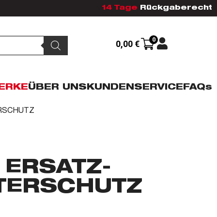
14 Tage
Rückgaberecht
0
0,00
€
ERKE
ÜBER UNS
KUNDENSERVICE
FAQs
ERSCHUTZ
 ERSATZ-
TERSCHUTZ