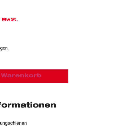
l. MwSt.
agen.
n Warenkorb
nformationen
rungschienen