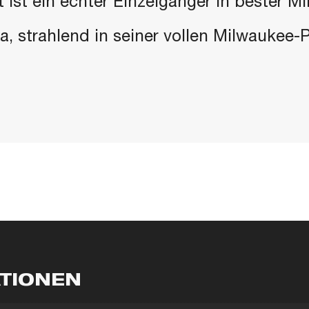
 ist ein echter Einzelgänger in bester M
 da, strahlend in seiner vollen Milwaukee
ATIONEN