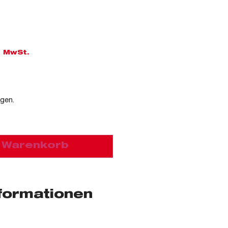
l. MwSt.
agen.
n Warenkorb
nformationen