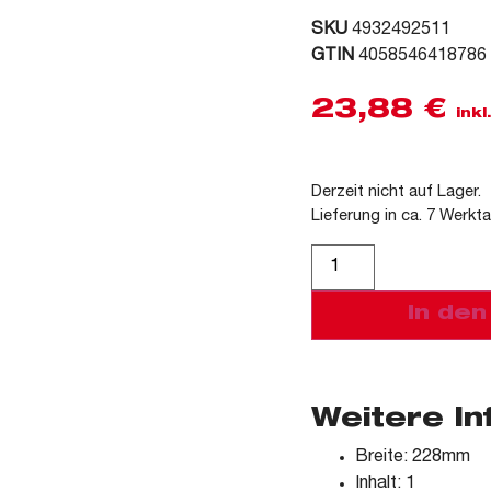
SKU
4932492511
GTIN
4058546418786
23,88
€
ink
Derzeit nicht auf Lager.
Lieferung in ca. 7 Werkt
Alternative:
In de
Weitere I
Breite: 228mm
Inhalt: 1