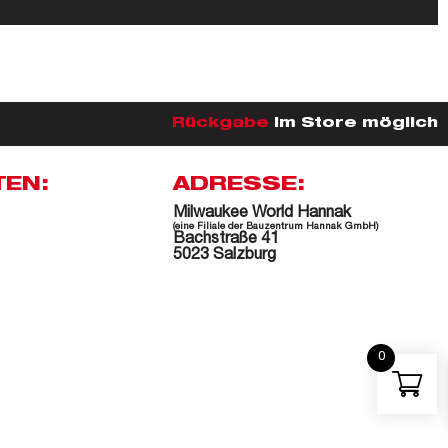
Rückgabe
im Store möglich
TEN:
ADRESSE:
Milwaukee World Hannak
(eine Filiale der Bauzentrum Hannak GmbH)
Bachstraße 41
5023 Salzburg
0