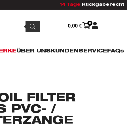
14 Tage
Rückgaberecht
0
0,00
€
ERKE
ÜBER UNS
KUNDENSERVICE
FAQs
OIL FILTER
S PVC- /
TERZANGE