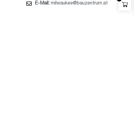
E-Mail:
milwaukee@bauzentrum.at
ÖFFNUNGSZEITEN:
MO - DO: 07:00 - 16:00