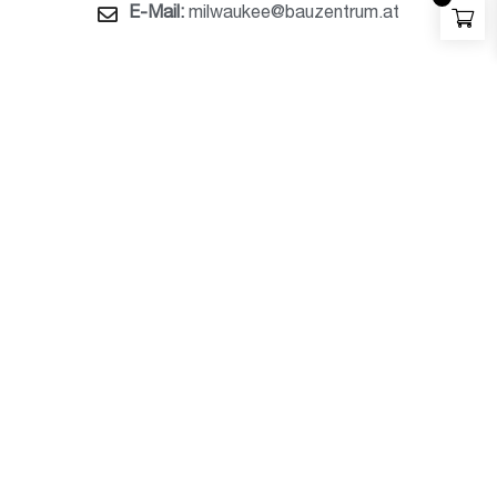
E-Mail:
milwaukee@bauzentrum.at
ÖFFNUNGSZEITEN:
MO - DO: 07:00 - 16:00