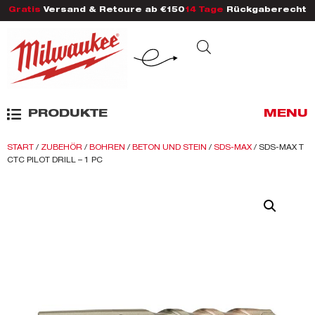
Gratis
Versand & Retoure ab €150
14 Tage
Rückgaberecht
PRODUKTE
MENU
START
/
ZUBEHÖR
/
BOHREN
/
BETON UND STEIN
/
SDS-MAX
/ SDS-MAX T
CTC PILOT DRILL – 1 PC