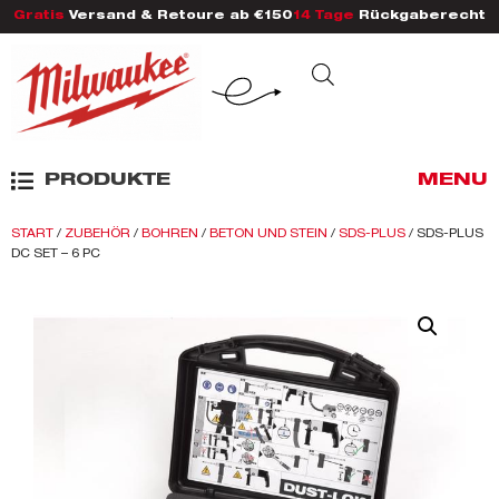
Gratis
Versand & Retoure ab €150
14 Tage
Rückgaberecht
PRODUKTE
MENU
START
/
ZUBEHÖR
/
BOHREN
/
BETON UND STEIN
/
SDS-PLUS
/ SDS-PLUS
DC SET – 6 PC