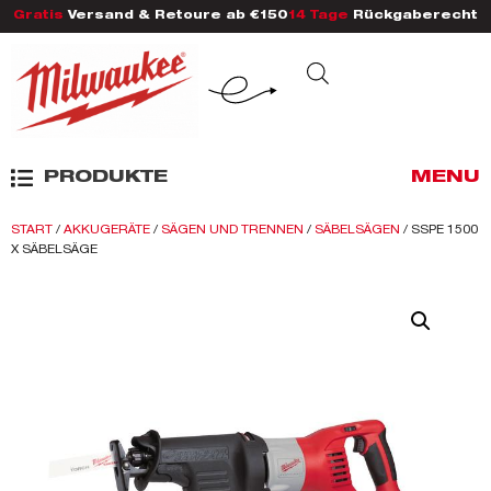
Gratis
Versand & Retoure ab €150
14 Tage
Rückgaberecht
PRODUKTE
MENU
START
/
AKKUGERÄTE
/
SÄGEN UND TRENNEN
/
SÄBELSÄGEN
/ SSPE 1500
X SÄBELSÄGE