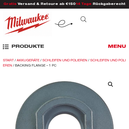
Gratis
Versand & Retoure ab €150
14 Tage
Rückgaberecht
PRODUKTE
MENU
START
/
AKKUGERÄTE
/
SCHLEIFEN UND POLIEREN
/
SCHLEIFEN UND POLI
EREN
/ BACKING FLANGE – 1 PC