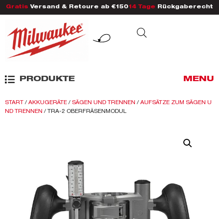
Gratis
Versand & Retoure ab €150
14 Tage
Rückgaberecht
PRODUKTE
MENU
START
/
AKKUGERÄTE
/
SÄGEN UND TRENNEN
/
AUFSÄTZE ZUM SÄGEN U
ND TRENNEN
/ TRA-2 OBERFRÄSENMODUL