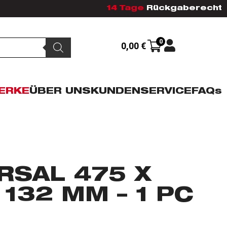
14 Tage
Rückgaberecht
0
0,00
€
ERKE
ÜBER UNS
KUNDENSERVICE
FAQs
RSAL 475 X
 132 MM – 1 PC