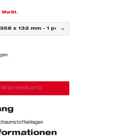
l. MwSt.
agen.
n Warenkorb
ang
chaumstoffeinlagen
nformationen