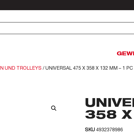
GEW
EN UND TROLLEYS
/ UNIVERSAL 475 X 358 X 132 MM – 1 PC
UNIVE
358 X
SKU
4932378986