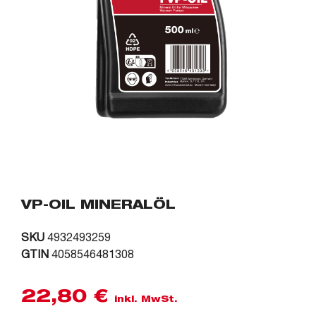
VP-OIL MINERALÖL
SKU
4932493259
GTIN
4058546481308
22,80
€
inkl. MwSt.