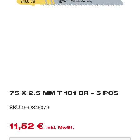
75 X 2.5 MM T 101 BR – 5 PCS
SKU
4932346079
11,52
€
inkl. MwSt.