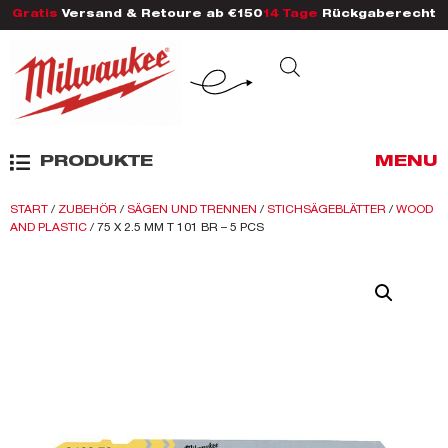
Gratis
Versand & Retoure ab €150
14 Tage
Rückgaberecht
PRODUKTE
MENU
START
/
ZUBEHÖR
/
SÄGEN UND TRENNEN
/
STICHSÄGEBLÄTTER
/
WOOD
AND PLASTIC
/ 75 X 2.5 MM T 101 BR – 5 PCS