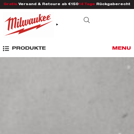
Gratis
Versand & Retoure ab €150
14 Tage
Rückgaberecht
PRODUKTE
MENU