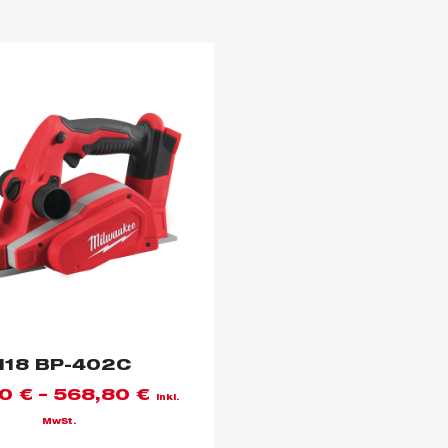
18 BP-402C
00
€
–
568,80
€
inkl.
MwSt.