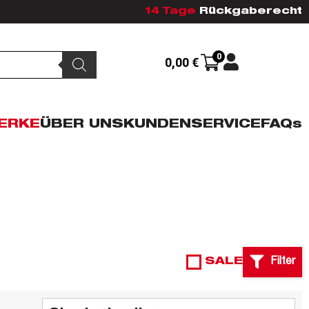
14 Tage
Rückgaberecht
0
0,00
€
ERKE
ÜBER UNS
KUNDENSERVICE
FAQs
SALE
Filter