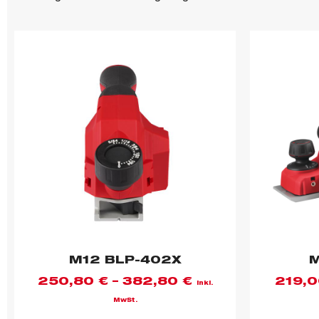
M12 BLP-402X
M
250,80
€
–
382,80
€
219,
inkl.
MwSt.