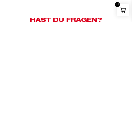
0
HAST DU FRAGEN?
Kundensupport:
+43 676 83658500
Whatsapp:
+43 676 83658500
E-Mail:
milwaukee@bauzentrum.at