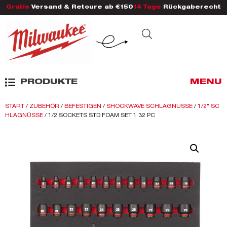
Gratis
Versand & Retoure ab €150
14 Tage
Rückgaberecht
PRODUKTE
MENU
START
/
ZUBEHÖR
/
BEFESTIGEN
/
SHOCKWAVE SCHLAGNÜSSE
/
1/2" SC
HLAGNÜSSE
/ 1/2 SOCKETS STD FOAM SET 1 32 PC