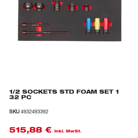
1/2 SOCKETS STD FOAM SET 1
32 PC
SKU
4932493392
515,88
€
inkl. MwSt.