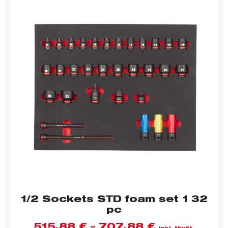
1/2 Sockets STD foam set 1 32
pc
515,88
€
–
707,88
€