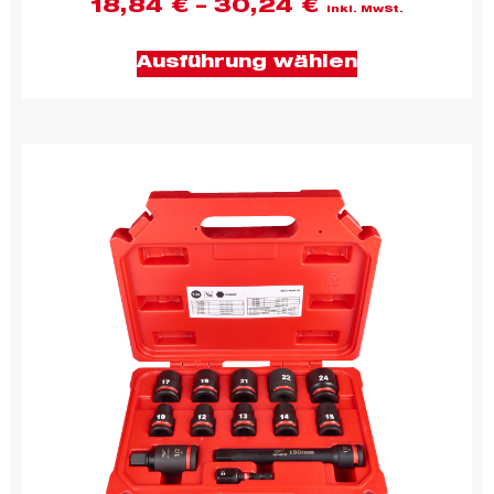
18,84
€
–
30,24
€
inkl. MwSt.
Ausführung wählen