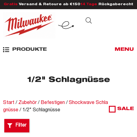
Gratis
Versand & Retoure ab €150
14 Tage
Rückgaberecht
PRODUKTE
MENU
1/2" Schlagnüsse
Start
/
Zubehör
/
Befestigen
/
Shockwave Schla
SALE
gnüsse
/ 1/2" Schlagnüsse
Filter