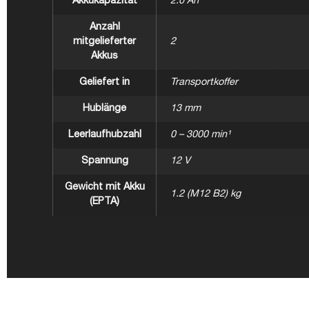
Akkukapazität
2.0 Ah
Anzahl
mitgelieferter
2
Akkus
Geliefert in
Transportkoffer
Hublänge
13 mm
Leerlaufhubzahl
0 – 3000 min¹
Spannung
12 V
Gewicht mit Akku
1.2 (M12 B2) kg
(EPTA)