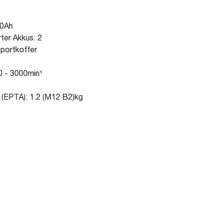
.0Ah
rter Akkus: 2
sportkoffer
0 - 3000min¹
 (EPTA): 1.2 (M12 B2)kg