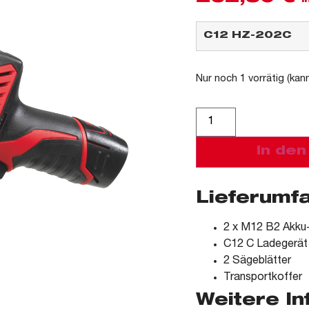
i
Nur noch 1 vorrätig (kan
Alternative:
In de
Lieferumf
2 x M12 B2 Akku
C12 C Ladegerät
2 Sägeblätter
Transportkoffer
Weitere I