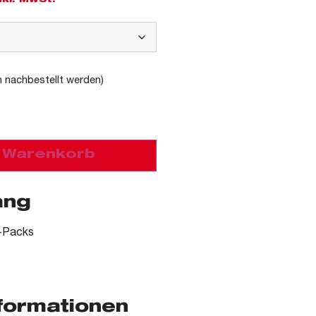
nkl. MwSt.
n nachbestellt werden)
n Warenkorb
ang
-Packs
nformationen