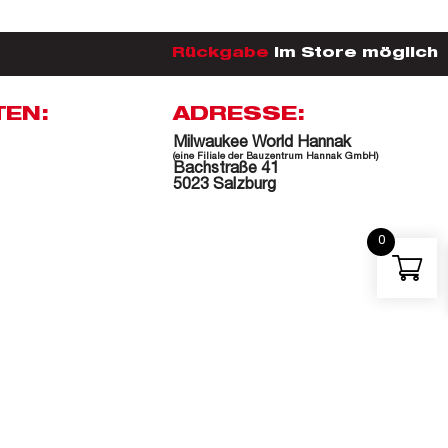
Rückgabe
im Store möglich
TEN:
ADRESSE:
Milwaukee World Hannak
(eine Filiale der Bauzentrum Hannak GmbH)
Bachstraße 41
5023 Salzburg
0