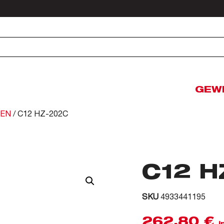
GEW
DEN
/ C12 HZ-202C
C12 H
SKU
4933441195
262,80
€