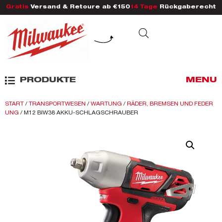
Gratis
Versand & Retoure ab €150
14 Tage
Rückgaberecht
PRODUKTE
MENU
START
/
TRANSPORTWESEN
/
WARTUNG
/
RÄDER, BREMSEN UND FEDER
UNG
/ M12 BIW38 AKKU-SCHLAGSCHRAUBER