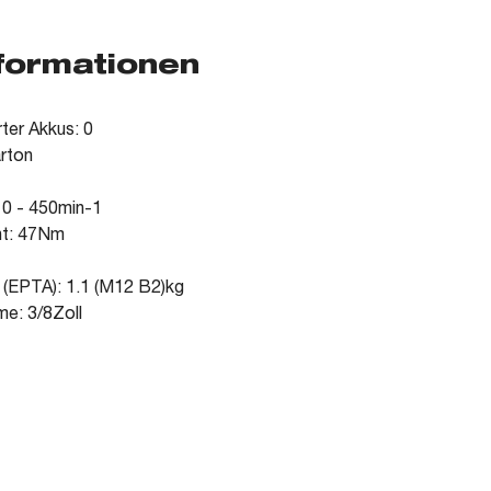
nformationen
rter Akkus: 0
arton
 0 - 450min-1
t: 47Nm
 (EPTA): 1.1 (M12 B2)kg
e: 3/8Zoll