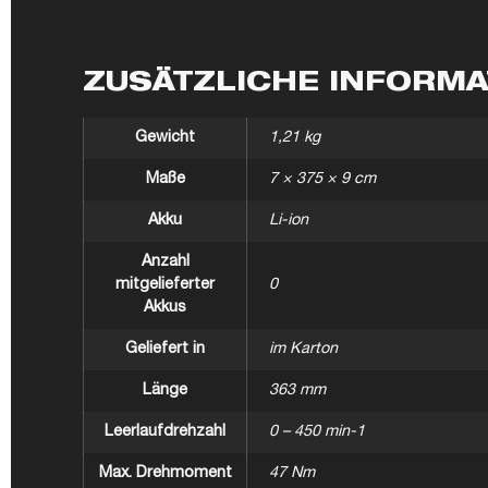
ZUSÄTZLICHE INFORM
Gewicht
1,21 kg
Maße
7 × 375 × 9 cm
Akku
Li-ion
Anzahl
mitgelieferter
0
Akkus
Geliefert in
im Karton
Länge
363 mm
Leerlaufdrehzahl
0 – 450 min-1
Max. Drehmoment
47 Nm