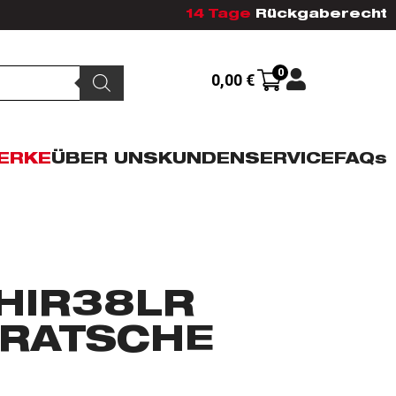
14 Tage
Rückgaberecht
0
0,00
€
ERKE
ÜBER UNS
KUNDENSERVICE
FAQs
HIR38LR
-RATSCHE