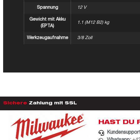
Spannung
12 V
Gewicht mit Akku
1.1 (M12 B2) kg
(EPTA)
Werkzeugaufnahme
3/8 Zoll
Sichere
Zahlung mit SSL
HAST DU 
Kundensupport