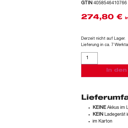
GTIN
4058546410766
274,80
€
i
Derzeit nicht auf Lager.
Lieferung in ca. 7 Werkt
Alternative:
In de
Lieferumf
KEINE
Akkus im L
KEIN
Ladegerät i
im Karton