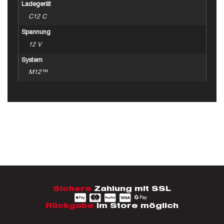
Ladegerät
C12 C
Spannung
12 V
System
M12™
Sichere
Zahlung mit SSL
Rückgabe
im Store möglich